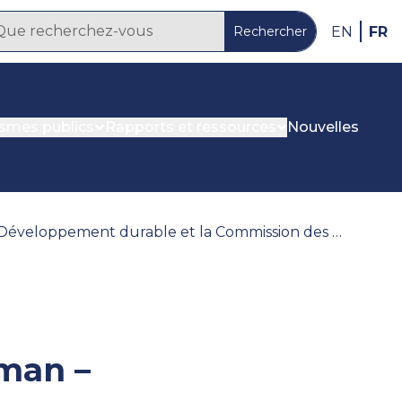
FR
EN
Rechercher
ismes publics
Rapports et ressources
Nouvelles
Rapport d’enquête : Loi sur l’ombudsman – Développement durable Manitoba et Développement durable et la Commission des services d’approvisionnement en eau
sman –