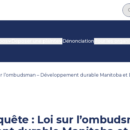
pos
Déposer une plainte
Dénonciation
Pour les organ
uête : Loi sur l’ombud