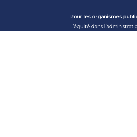
Pour les organismes publi
L’équité dans l’administrati
Signaler une atteinte à la v
Réponse à la LAIPVP : Pror
Accès à l’information : gui
Règles de confidentialité e
Dénonciation pour les orga
ainte
Formation et consultation
Rapports et ressources
Rapports
Ressources citoyennes
Ressources des organismes