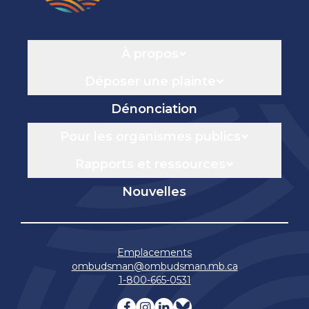
Navigation
À propos
Déposer une plainte
Dénonciation
Pour les organismes publics
Rapports et ressources
Nouvelles
Emplacements
ombudsman@ombudsman.mb.ca
1-800-665-0531
Visitez notre facebook page
Visitez notre instagram 
Visitez notre linkedin
Visitez notre blue