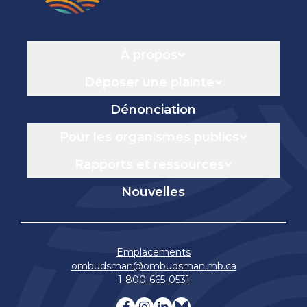
Navigation
À propos
Déposer une plainte
Dénonciation
Pour les organismes publics
Rapports et ressources
Nouvelles
Emplacements
ombudsman@ombudsman.mb.ca
1-800-665-0531
Visitez notre facebook page
Visitez notre instagram 
Visitez notre linkedin
Visitez notre blue