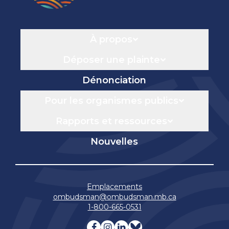
Navigation
À propos
Déposer une plainte
Dénonciation
Pour les organismes publics
Rapports et ressources
Nouvelles
Emplacements
ombudsman@ombudsman.mb.ca
1-800-665-0531
Visitez notre facebook page
Visitez notre instagram 
Visitez notre linkedin
Visitez notre blue