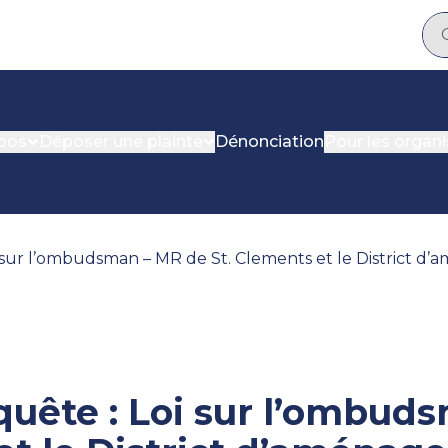
pos
Déposer une plainte
Dénonciation
Pour les organ
 sur l’ombudsman – MR de St. Clements et le District d’
quête : Loi sur l’ombud