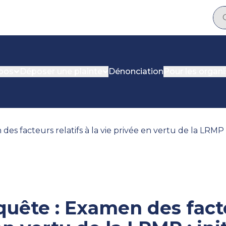
pos
Déposer une plainte
Dénonciation
Pour les organ
uête : Examen des facte