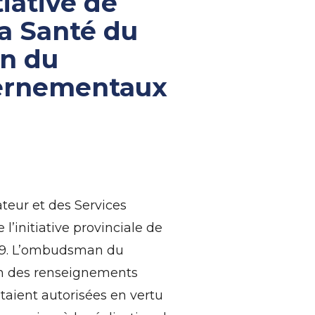
tiative de
la Santé du
on du
vernementaux
teur et des Services
’initiative provinciale de
-19. L’ombudsman du
ion des renseignements
étaient autorisées en vertu