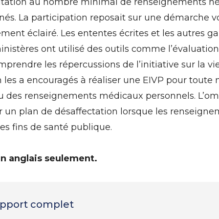
mitation au nombre minimal de renseignements néce
stinés. La participation reposait sur une démarche v
ent éclairé. Les ententes écrites et les autres ga
istères ont utilisé des outils comme l’évaluation d
prendre les répercussions de l’initiative sur la 
les a encouragés à réaliser une EIVP pour toute n
ve ou des renseignements médicaux personnels. L
ir un plan de désaffectation lorsque les renseig
des fins de santé publique.
en anglais seulement.
rapport complet