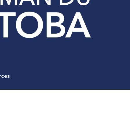
rces
nes
nismes publics