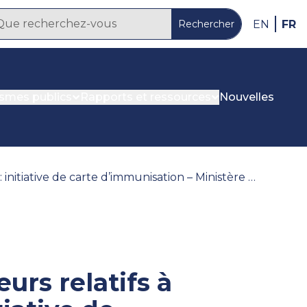
FR
EN
Rechercher
ismes publics
Rapports et ressources
Nouvelles
Rapport d’enquête : Examen des facteurs relatifs à la vie privée en vertu de la LRMP : initiative de carte d’immunisation – Ministère de la Santé du Manitoba et ministère de la Protection du consommateur et des Services gouvernementaux du Manitoba
urs relatifs à