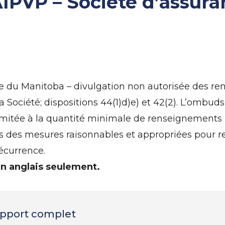
AIPVP – Société d’assur
e du Manitoba – divulgation non autorisée des r
a Société; dispositions 44(1)d)e) et 42(2). L’ombu
limitée à la quantité minimale de renseignements 
ris des mesures raisonnables et appropriées pour 
récurrence.
en anglais seulement.
rapport complet