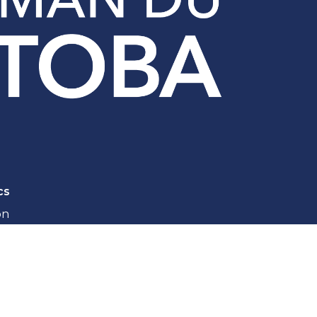
cs
on
ie privée
ogations plus longues
de et conformité
t conformité