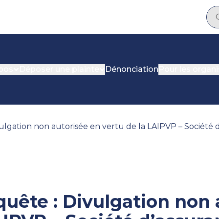
pos
Déposer une plainte
Dénonciation
Pour les organ
ulgation non autorisée en vertu de la LAIPVP – Société
uête : Divulgation non 