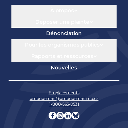
Navigation
À propos
Déposer une plainte
Dénonciation
Pour les organismes publics
Rapports et ressources
Nouvelles
Emplacements
ombudsman@ombudsman.mb.ca
1-800-665-0531
Visitez notre facebook page
Visitez notre instagram 
Visitez notre linkedin
Visitez notre blue