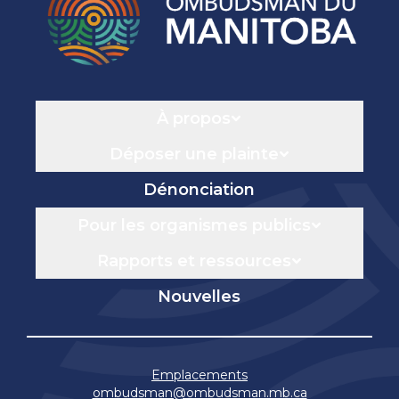
Navigation
À propos
Déposer une plainte
Dénonciation
Pour les organismes publics
Rapports et ressources
Nouvelles
Emplacements
ombudsman@ombudsman.mb.ca