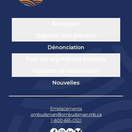
Navigation
À propos
Déposer une plainte
Dénonciation
Pour les organismes publics
Rapports et ressources
Nouvelles
Emplacements
ombudsman@ombudsman.mb.ca
1-800-665-0531
Visitez notre facebook page
Visitez notre instagram 
Visitez notre linkedin
Visitez notre blue