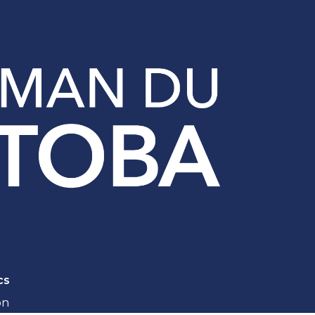
cs
on