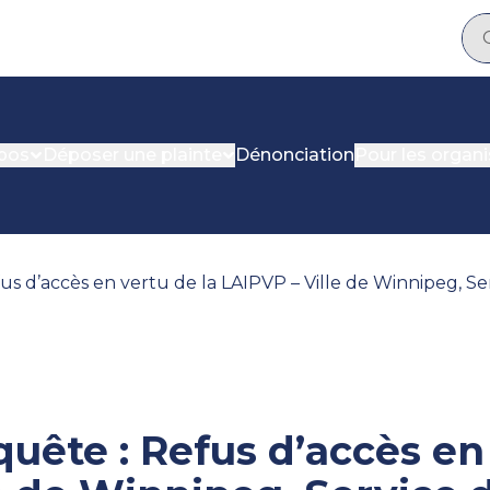
pos
Déposer une plainte
Dénonciation
Pour les organ
us d’accès en vertu de la LAIPVP – Ville de Winnipeg, S
uête : Refus d’accès en 