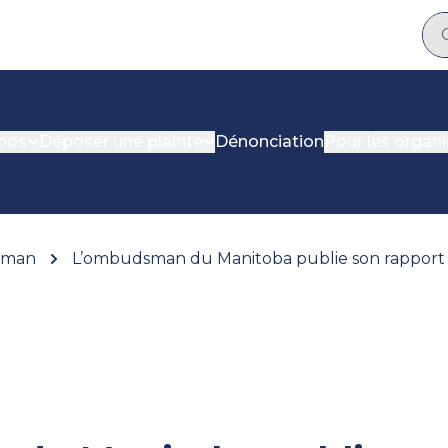
pos
Déposer une plainte
Dénonciation
Pour les organ
dsman
L’ombudsman du Manitoba publie son rapport