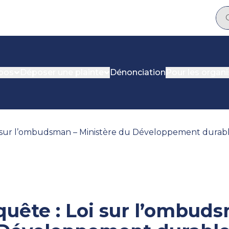
pos
Déposer une plainte
Dénonciation
Pour les organ
i sur l’ombudsman – Ministère du Développement durab
uête : Loi sur l’ombud