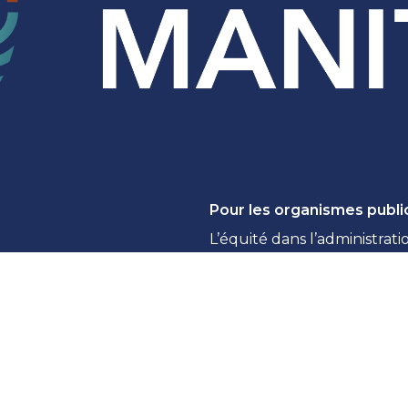
Pour les organismes publi
L’équité dans l’administrati
Signaler une atteinte à la v
Réponse à la LAIPVP : Pror
Accès à l’information : gui
Règles de confidentialité e
Dénonciation pour les orga
ainte