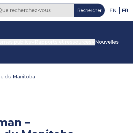
FR
EN
Rechercher
ismes publics
Rapports et ressources
Nouvelles
le du Manitoba
sman –