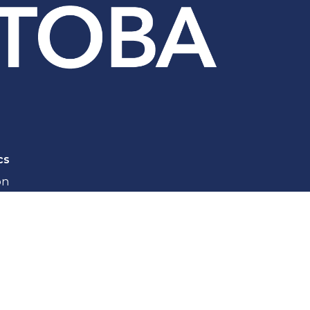
cs
on
ie privée
ogations plus longues
de et conformité
t conformité
nismes publics