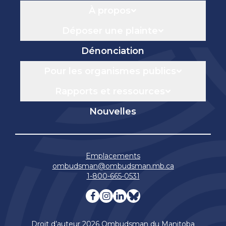
À propos
Déposer une plainte
Dénonciation
Pour les organismes publics
Rapports et ressources
Nouvelles
Emplacements
ombudsman@ombudsman.mb.ca
1-800-665-0531
Visitez notre facebook page
Visitez notre instagram 
Visitez notre linkedin
Visitez notre blue
Droit d’auteur 2026 Ombudsman du Manitoba