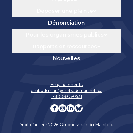
Déposer une plainte
Dénonciation
Pour les organismes publics
Rapports et ressources
Nouvelles
Emplacements
ombudsman@ombudsman.mb.ca
1-800-665-0531
Visitez notre facebook page
Visitez notre instagram 
Visitez notre linkedin
Visitez notre blue
Droit d’auteur 2026 Ombudsman du Manitoba