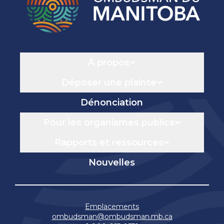
Navigation
À propos
Déposer une plainte
Dénonciation
Pour les organismes publics
Rapports et ressources
Nouvelles
Emplacements
ombudsman@ombudsman.mb.ca