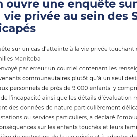
ouvre une enquête sur
a vie privée au sein des
icapés
sur un cas d’atteinte à la vie privée touchant e
illes Manitoba.
 a envoyé par erreur un courriel contenant les re
enants communautaires plutôt qu’à un seul destina
ux personnels de près de 9 000 enfants, y compr
e de l’incapacité ainsi que les détails d’évaluatio
t des données de nature particulièrement délicate
ations ou services particuliers, a déclaré l’ombud
nséquences sur les enfants touchés et leurs famil
tière de protection de la vie privée et à adopter 