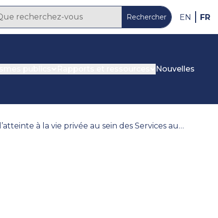
FR
EN
Rechercher
ismes publics
Rapports et ressources
Nouvelles
L’ombudsman ouvre une enquête sur un cas d’atteinte à la vie privée au sein des Services aux enfants handicapés