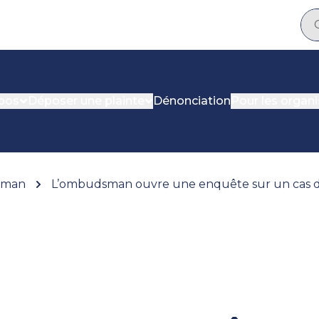
pos
Déposer une plainte
Dénonciation
Pour les organ
dsman